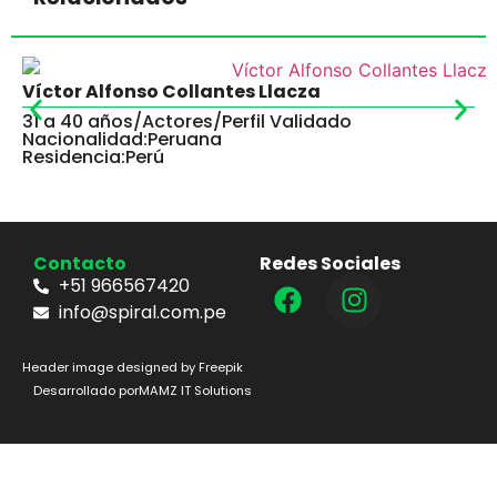
Víctor Alfonso Collantes Llacza
31 a 40 años
/
Actores
/
Perfil Validado
Nacionalidad:
Peruana
Residencia:
Perú
Contacto
Redes Sociales
+51 966567420
info@spiral.com.pe
Header image designed by Freepik
Desarrollado por
MAMZ IT Solutions