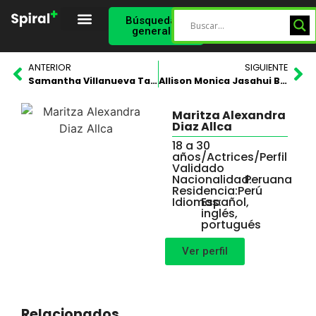
Búsqueda
general
Spiral Star
Perfil Validado
ANTERIOR
SIGUIENTE
Samantha Villanueva Takehara
Allison Monica Jasahui Benavides
Maritza Alexandra
Diaz Allca
18 a 30
años
/
Actrices
/
Perfil
Validado
Nacionalidad:
Peruana
Residencia:
Perú
Idiomas:
Español,
inglés,
portugués
Ver perfil
Relacionados