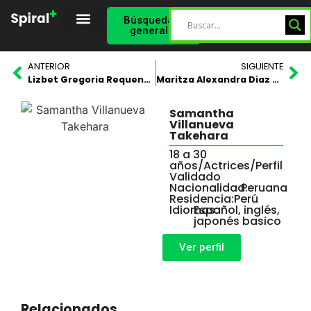
Búsqueda
general
Spiral Star
Perfil Validado
ANTERIOR
SIGUIENTE
Lizbet Gregoria Requena Izquierdo
Maritza Alexandra Diaz Allca
Samantha
Villanueva
Takehara
18 a 30
años
/
Actrices
/
Perfil
Validado
Nacionalidad:
Peruana
Residencia:
Perú
Idiomas:
Español, inglés,
japonés basico
Ver perfil
Relacionados