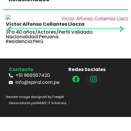
Víctor Alfonso Collantes Llacza
31 a 40 años
/
Actores
/
Perfil Validado
Nacionalidad:
Peruana
Residencia:
Perú
Contacto
Redes Sociales
+51 966567420
info@spiral.com.pe
Header image designed by Freepik
Desarrollado por
MAMZ IT Solutions