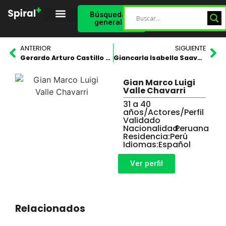
Búsqueda
general
Spiral Star
Perfil Validado
ANTERIOR
SIGUIENTE
Gerardo Arturo Castillo Vasquez
Giancarla Isabella Saavedra Rodríguez
Gian Marco Luigi
Valle Chavarri
31 a 40
años
/
Actores
/
Perfil
Validado
Nacionalidad:
Peruana
Residencia:
Perú
Idiomas:
Español
Ver perfil
Relacionados