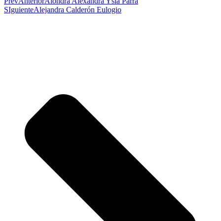
Prev
Anterior
Alondra Alexandra Ysla Parra
SIguiente
Alejandra Calderón Eulogio