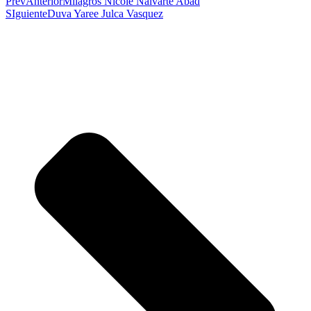
Prev
Anterior
Milagros Nicole Nalvarte Abad
SIguiente
Duva Yaree Julca Vasquez