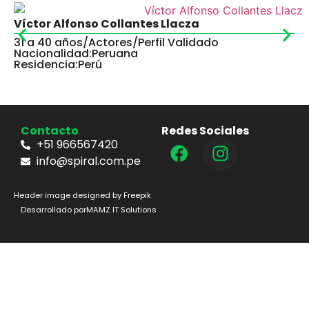
Víctor Alfonso Collantes Llacza
31 a 40 años
/
Actores
/
Perfil Validado
Nacionalidad:
Peruana
Residencia:
Perú
Contacto
Redes Sociales
+51 966567420
info@spiral.com.pe
Header image designed by Freepik
Desarrollado por
MAMZ IT Solutions