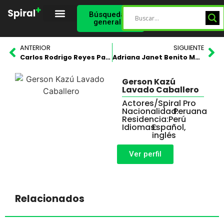
Búsqueda
general
Spiral Star
Perfil Validado
ANTERIOR
SIGUIENTE
Carlos Rodrigo Reyes Pavia
Adriana Janet Benito Medina
Gerson Kazú
Lavado Caballero
Actores
/
Spiral Pro
Nacionalidad:
Peruana
Residencia:
Perú
Idiomas:
Español,
inglés
Ver perfil
Relacionados