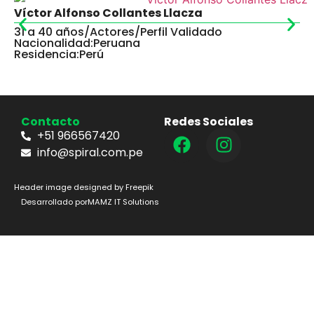
Víctor Alfonso Collantes Llacza
31 a 40 años
/
Actores
/
Perfil Validado
Nacionalidad:
Peruana
Residencia:
Perú
Contacto
Redes Sociales
+51 966567420
info@spiral.com.pe
Header image designed by Freepik
Desarrollado por
MAMZ IT Solutions