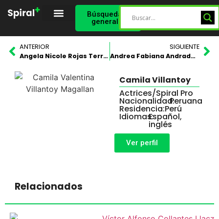
Búsqueda
general
Spiral Star
Perfil Validado
ANTERIOR
SIGUIENTE
Angela Nicole Rojas Terrones
Andrea Fabiana Andrade Infante
Camila Villantoy
Actrices
/
Spiral Pro
Nacionalidad:
Peruana
Residencia:
Perú
Idiomas:
Español,
inglés
Ver perfil
Relacionados